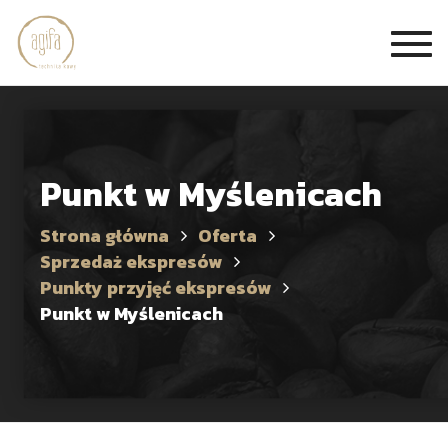
Togg
navi
Punkt w Myślenicach
Strona główna
Oferta
Sprzedaż ekspresów
Punkty przyjęć ekspresów
Punkt w Myślenicach