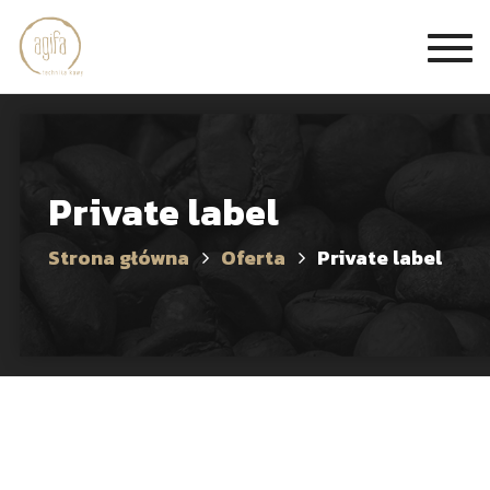
Togg
navi
Private label
Strona główna
Oferta
Private label