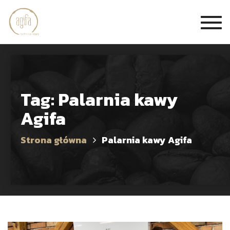
Togg
navi
Tag: Palarnia kawy
Agifa
Strona główna
Palarnia kawy Agifa