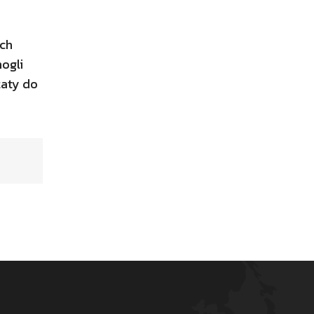
ych
ogli
taty do