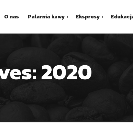
O nas
Palarnia kawy
Ekspresy
Edukacj
ves: 2020