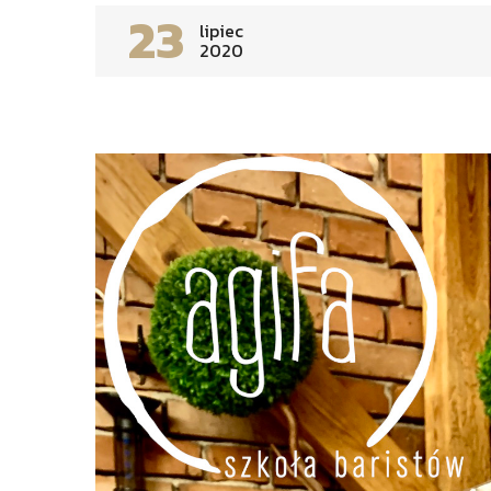
23
lipiec
2020