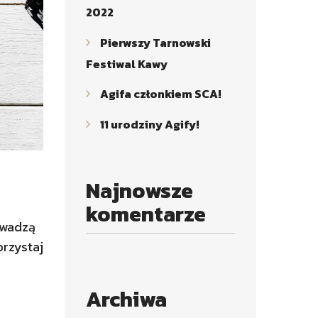
2022
Pierwszy Tarnowski
Festiwal Kawy
Agifa członkiem SCA!
11 urodziny Agify!
Najnowsze
komentarze
owadzą
orzystaj
Archiwa