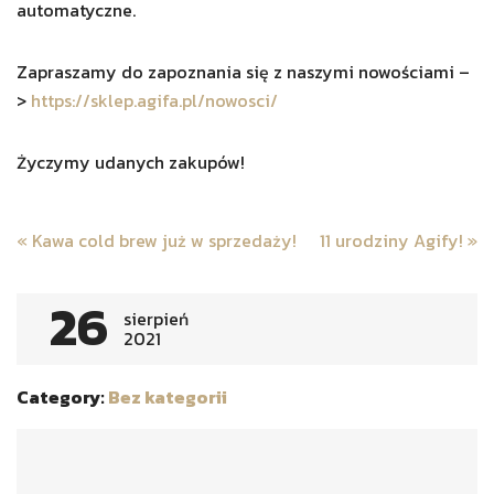
automatyczne.
Zapraszamy do zapoznania się z naszymi nowościami –
>
https://sklep.agifa.pl/nowosci/
Życzymy udanych zakupów!
Post
«
Kawa cold brew już w sprzedaży!
11 urodziny Agify!
»
navigation
26
sierpień
2021
Category:
Bez kategorii