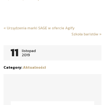
Post
«
Urządzenia marki SAGE w ofercie Agify
navigation
Szkoła baristów
»
11
listopad
2019
Category:
Aktualności