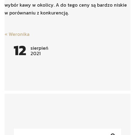
wybór kawy w okolicy. A do tego ceny są bardzo niskie
w porównaniu z konkurencją.
Post
«
Weronika
navigation
12
sierpień
2021